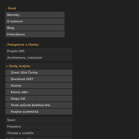
.: Úvod
Novinky
O autorovi
Blog
Fotovýbava
.: Fotogalerie a články:
Projekt 365
Architektura, industrial
» Cesty, krajina:
Zimní Jižní Čechy
Dovolená 2007
Koniny
Emma after
Stopy lidí
Tento způsob (babího) léta
Krajina syntetická
Sport
Fotoakce
Témata a soutěže