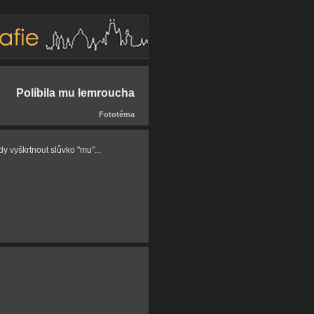
Políbila mu lemroucha
Fototéma
dy vyškrtnout slůvko "mu"...