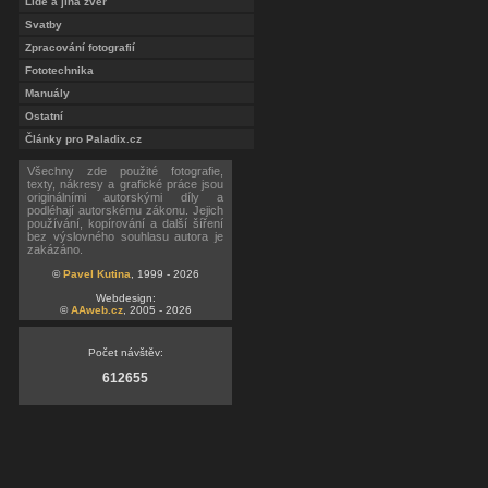
Lidé a jiná zvěř
Svatby
Zpracování fotografií
Fototechnika
Manuály
Ostatní
Články pro Paladix.cz
Všechny zde použité fotografie,
texty, nákresy a grafické práce jsou
originálními autorskými díly a
podléhají autorskému zákonu. Jejich
používání, kopírování a další šíření
bez výslovného souhlasu autora je
zakázáno.
©
Pavel Kutina
, 1999 - 2026
Webdesign:
©
AAweb.cz
, 2005 - 2026
Počet návštěv:
612655