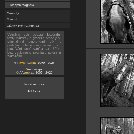
Meopta Magnola
Manuály
Ostatní
Články pro Paladix.cz
Všechny zde použité fotografie,
texty, nákresy a grafické práce jsou
originálními autorskými díly a
podléhají autorskému zákonu. Jejich
používání, kopírování a další šíření
bez výslovného souhlasu autora je
zakázáno.
©
Pavel Kutina
, 1999 - 2026
Webdesign:
©
AAweb.cz
, 2005 - 2026
Počet návštěv:
612237