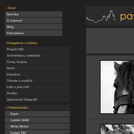
.: Úvod
Novinky
O autorovi
Blog
Fotovýbava
.: Fotogalerie a články:
Projekt 365
Architektura, industrial
Cesty, krajina
Sport
Fotoakce
Témata a soutěže
Lidé a jiná zvěř
Svatby
Zpracování fotografií
» Fototechnika:
Etjud
Lubitel 166B
Welta Weltur
Canon T90